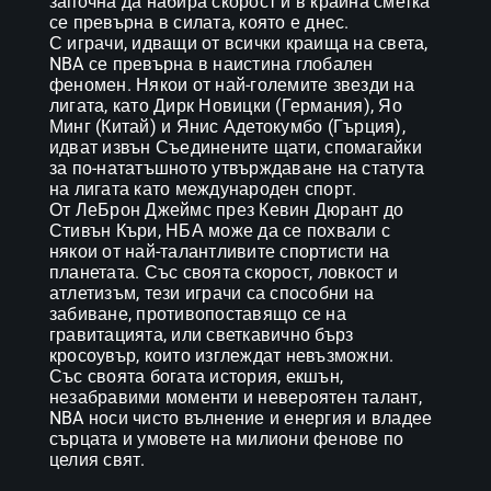
започна да набира скорост и в крайна сметка 
се превърна в силата, която е днес.

С играчи, идващи от всички краища на света, 
NBA се превърна в наистина глобален 
феномен. Някои от най-големите звезди на 
лигата, като Дирк Новицки (Германия), Яо 
Минг (Китай) и Янис Адетокумбо (Гърция), 
идват извън Съединените щати, спомагайки 
за по-нататъшното утвърждаване на статута 
на лигата като международен спорт.

От ЛеБрон Джеймс през Кевин Дюрант до 
Стивън Къри, НБА може да се похвали с 
някои от най-талантливите спортисти на 
планетата. Със своята скорост, ловкост и 
атлетизъм, тези играчи са способни на 
забиване, противопоставящо се на 
гравитацията, или светкавично бърз 
кросоувър, които изглеждат невъзможни. 

Със своята богата история, екшън, 
незабравими моменти и невероятен талант, 
NBA носи чисто вълнение и енергия и владее 
сърцата и умовете на милиони фенове по 
целия свят.