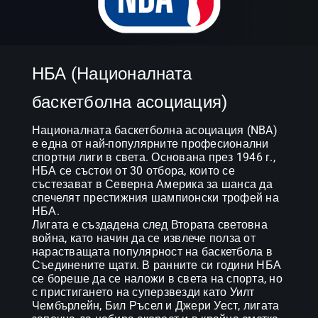
НБА (Националната
баскетболна асоциация)
Националната баскетболна асоциация (NBA) 
е една от най-популярните професионални 
спортни лиги в света. Основана през 1946 г., 
НБА се състои от 30 отбора, които се 
състезават в Северна Америка за шанса да 
спечелят престижния шампионски трофей на 
НБА. 

Лигата е създадена след Втората световна 
война, като начин да се извлече полза от 
нарастващата популярност на баскетбола в 
Съединените щати. В ранните си години НБА 
се бореше да се наложи в света на спорта, но 
с пристигането на суперзвезди като Уилт 
Чембърлейн, Бил Ръсел и Джери Уест, лигата 