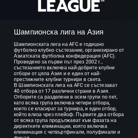
Шампионска лига на Азия
Шампионската лига на AFC е годишно 
футболно клубно състезание, организирано от 
Азиатската футболна конфедерация (AFC). 
Проведено за първи път през 2002 г., 
състезанието включва най-добрите клубни 
отбори от цяла Азия и е един от най-
престижните клубни турнири в света.

В Шампионската лига на AFC се състезават 
40 отбора от 17 различни страни в Азия. 
Отборите са разделени в осем групи по пет, 
като всяка група включва четири отбора, 
които се класират за турнира, и един отбор, 
който влиза чрез плейоф. Първите два отбора 
от всяка група продължават към фазата на 
директните елиминации, която включва 
елиминация с четвъртфинали, полуфинали и 
финал.
